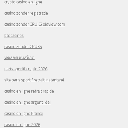
crypto casino en ligne
casino zonder registratie
casino zonder CRUKS oidview.com
btc casinos
casino zonder CRUKS
ทดลองเล่นสล็อต
paris sportif crypto 2026
site paris sportif retrait instantané
casino en ligne retrait rapide
casino en ligne argent réel
casino en ligne France
casino en ligne 2026