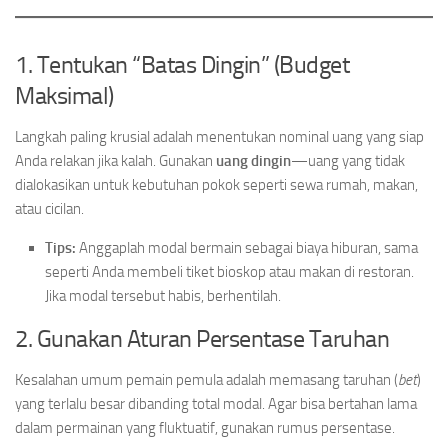
1. Tentukan “Batas Dingin” (Budget
Maksimal)
Langkah paling krusial adalah menentukan nominal uang yang siap
Anda relakan jika kalah. Gunakan
uang dingin
—uang yang tidak
dialokasikan untuk kebutuhan pokok seperti sewa rumah, makan,
atau cicilan.
Tips:
Anggaplah modal bermain sebagai biaya hiburan, sama
seperti Anda membeli tiket bioskop atau makan di restoran.
Jika modal tersebut habis, berhentilah.
2. Gunakan Aturan Persentase Taruhan
Kesalahan umum pemain pemula adalah memasang taruhan (
bet
)
yang terlalu besar dibanding total modal. Agar bisa bertahan lama
dalam permainan yang fluktuatif, gunakan rumus persentase.