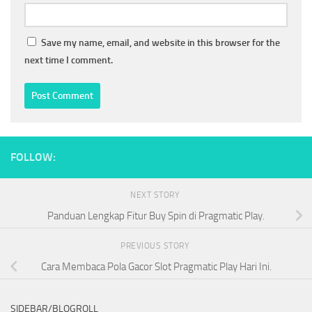
Save my name, email, and website in this browser for the
next time I comment.
FOLLOW:
NEXT STORY
Panduan Lengkap Fitur Buy Spin di Pragmatic Play.
PREVIOUS STORY
Cara Membaca Pola Gacor Slot Pragmatic Play Hari Ini.
SIDEBAR/BLOGROLL