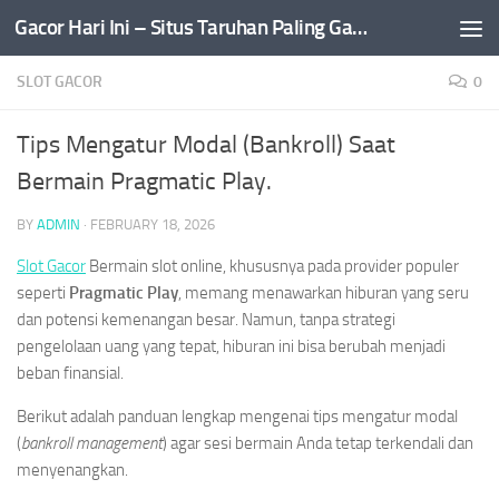
Gacor Hari Ini – Situs Taruhan Paling Gacor
Skip to content
SLOT GACOR
0
Tips Mengatur Modal (Bankroll) Saat
Bermain Pragmatic Play.
BY
ADMIN
·
FEBRUARY 18, 2026
Slot Gacor
Bermain slot online, khususnya pada provider populer
seperti
Pragmatic Play
, memang menawarkan hiburan yang seru
dan potensi kemenangan besar. Namun, tanpa strategi
pengelolaan uang yang tepat, hiburan ini bisa berubah menjadi
beban finansial.
Berikut adalah panduan lengkap mengenai tips mengatur modal
(
bankroll management
) agar sesi bermain Anda tetap terkendali dan
menyenangkan.