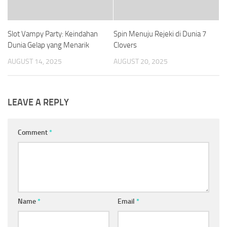
Slot Vampy Party: Keindahan
Spin Menuju Rejeki di Dunia 7
Dunia Gelap yang Menarik
Clovers
AUGUST 14, 2025
AUGUST 20, 2025
LEAVE A REPLY
Comment
*
Name
*
Email
*