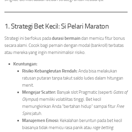
1. Strategi Bet Kecil: Si Pelari Maraton
Strategi ini berfokus pada
durasi bermain
dan memicu fitur bonus
secara alami. Cocok bagi pemain dengan modal (bankroll) terbatas
atau mereka yang ingin meminimalisir risiko.
Keuntungan:
Risiko Kebangkrutan Rendah:
Anda bisa melakukan
ratusan putaran tanpa takut saldo ludes dalam hitungan
menit.
Mengejar Scatter:
Banyak slot Pragmatic (seperti
Gates of
Olympus
) memiliki volatilitas tinggi. Bet kecil
memungkinkan Anda “bertahan hidup” sampai fitur
Free
Spins
jatuh.
Manajemen Emosi:
Kekalahan beruntun pada bet kecil
biasanya tidak memicu rasa panik atau
rage betting
.