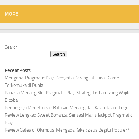
MORE
Search
Search
Recent Posts
Mengenal Pragmatic Play: Penyedia Perangkat Lunak Game
Terkemuka di Dunia
Rahasia Menang Slot Pragmatic Play: Strategi Terbaru yang Wajib
Dicoba
Pentingnya Menetapkan Batasan Menang dan Kalah dalam Togel
Review Lengkap Sweet Bonanza: Sensasi Manis Jackpot Pragmatic
Play
Review Gates of Olympus: Mengapa Kakek Zeus Begitu Populer?