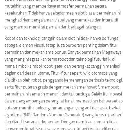
mutakhir, yang memperkaya atmosfer permainan secara
keseluruhan. Tidak hanya sekadar mesin slot biasa, permainan ini
menghadirkan pengalaman visual yang memukau dan interaktif
yang mampu memikat pemain dari berbagai kalangan.
Robot dan teknologi canggih dalam slot ini tidak hanya berfungsi
sebagai elemen visual, tetapi juga berperan penting dalam fitur
permainan dan mekanisme bonus. Banyak permainan Megaways
yang mengintegrasikan tema robot dan teknologi futuristik, di
mana simbol-simbol robot, gear, dan perangkat canggih menjadi
bagian dari desain utama. Fitur-fitur seperti wild otomatis yang
diaktifkan oleh robot, pengganda kemenangan berbasis teknologi,
serta fitur putaran gratis dengan mekanisme inovatif, membuat
permainan ini semakin menarik dan tak terduga. Selain itu, inovasi
dalam pengembangan perangkat lunak memastikan bahwa setiap
putaran memiliki peluang kemenangan yang adil dan acak, berkat
algoritma RNG (Random Number Generator) yang terus diperbarui
dan diaudit secara independen. Dengan demikian, pemain tidak
hanya menikmati visual yang menawan, tetapi juga keadilan dan