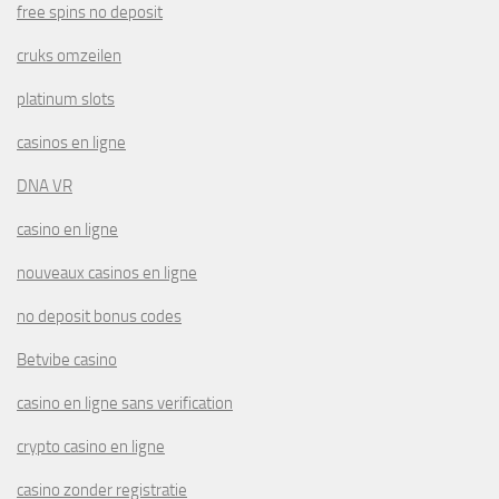
free spins no deposit
cruks omzeilen
platinum slots
casinos en ligne
DNA VR
casino en ligne
nouveaux casinos en ligne
no deposit bonus codes
Betvibe casino
casino en ligne sans verification
crypto casino en ligne
casino zonder registratie