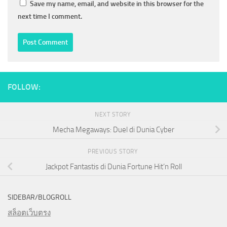
Save my name, email, and website in this browser for the
next time I comment.
FOLLOW:
NEXT STORY
Mecha Megaways: Duel di Dunia Cyber
PREVIOUS STORY
Jackpot Fantastis di Dunia Fortune Hit’n Roll
SIDEBAR/BLOGROLL
สล็อตเว็บตรง