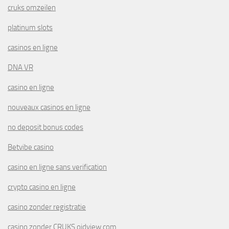
cruks omzeilen
platinum slots
casinos en ligne
DNA VR
casino en ligne
nouveaux casinos en ligne
no deposit bonus codes
Betvibe casino
casino en ligne sans verification
crypto casino en ligne
casino zonder registratie
casino zonder CRUKS oidview.com