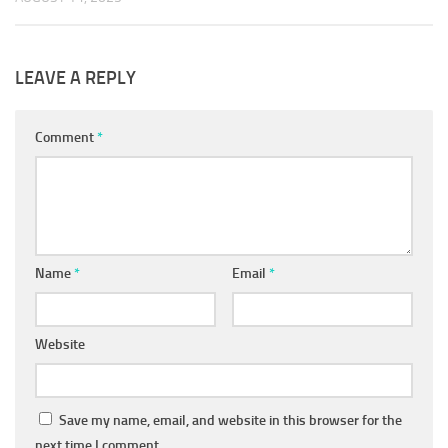
LEAVE A REPLY
Comment
*
Name
*
Email
*
Website
Save my name, email, and website in this browser for the
next time I comment.