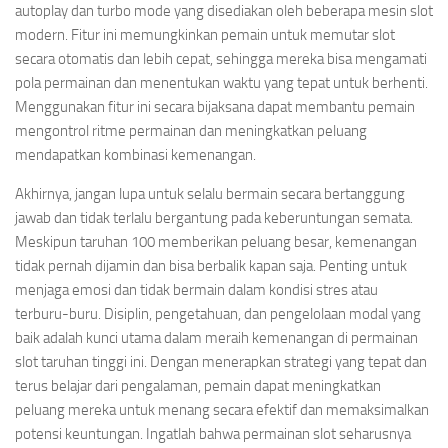
autoplay dan turbo mode yang disediakan oleh beberapa mesin slot
modern. Fitur ini memungkinkan pemain untuk memutar slot
secara otomatis dan lebih cepat, sehingga mereka bisa mengamati
pola permainan dan menentukan waktu yang tepat untuk berhenti.
Menggunakan fitur ini secara bijaksana dapat membantu pemain
mengontrol ritme permainan dan meningkatkan peluang
mendapatkan kombinasi kemenangan.
Akhirnya, jangan lupa untuk selalu bermain secara bertanggung
jawab dan tidak terlalu bergantung pada keberuntungan semata.
Meskipun taruhan 100 memberikan peluang besar, kemenangan
tidak pernah dijamin dan bisa berbalik kapan saja. Penting untuk
menjaga emosi dan tidak bermain dalam kondisi stres atau
terburu-buru. Disiplin, pengetahuan, dan pengelolaan modal yang
baik adalah kunci utama dalam meraih kemenangan di permainan
slot taruhan tinggi ini. Dengan menerapkan strategi yang tepat dan
terus belajar dari pengalaman, pemain dapat meningkatkan
peluang mereka untuk menang secara efektif dan memaksimalkan
potensi keuntungan. Ingatlah bahwa permainan slot seharusnya