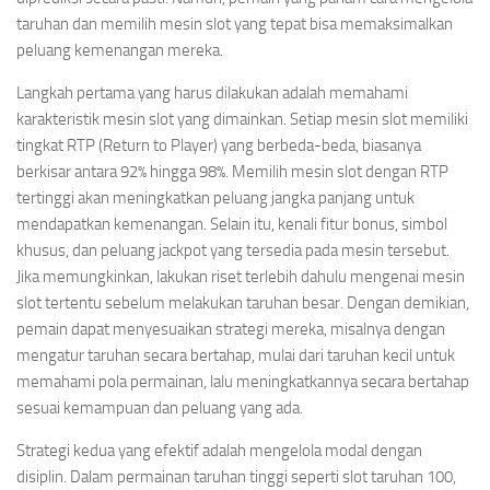
taruhan dan memilih mesin slot yang tepat bisa memaksimalkan
peluang kemenangan mereka.
Langkah pertama yang harus dilakukan adalah memahami
karakteristik mesin slot yang dimainkan. Setiap mesin slot memiliki
tingkat RTP (Return to Player) yang berbeda-beda, biasanya
berkisar antara 92% hingga 98%. Memilih mesin slot dengan RTP
tertinggi akan meningkatkan peluang jangka panjang untuk
mendapatkan kemenangan. Selain itu, kenali fitur bonus, simbol
khusus, dan peluang jackpot yang tersedia pada mesin tersebut.
Jika memungkinkan, lakukan riset terlebih dahulu mengenai mesin
slot tertentu sebelum melakukan taruhan besar. Dengan demikian,
pemain dapat menyesuaikan strategi mereka, misalnya dengan
mengatur taruhan secara bertahap, mulai dari taruhan kecil untuk
memahami pola permainan, lalu meningkatkannya secara bertahap
sesuai kemampuan dan peluang yang ada.
Strategi kedua yang efektif adalah mengelola modal dengan
disiplin. Dalam permainan taruhan tinggi seperti slot taruhan 100,