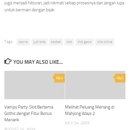
juga menjadi hiburan, jadi nikmati setiap prosesnya dan jangan lupa
untuk bermain dengan bijak.
Tags:
casino
judi bola
sbobet
slot
slot gacor
slot online
YOU MAY ALSO LIKE...
0
0
Vampy Party: Slot Bertema
Melihat Peluang Menang di
Gothic dengan Fitur Bonus
Mahjong Ways 2
Menarik
JULY 24, 2025
AUGUST 14, 2025