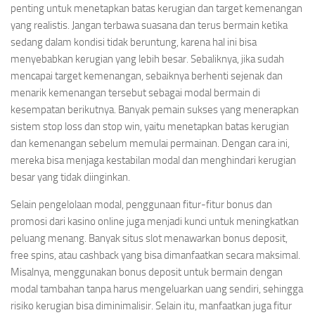
penting untuk menetapkan batas kerugian dan target kemenangan
yang realistis. Jangan terbawa suasana dan terus bermain ketika
sedang dalam kondisi tidak beruntung, karena hal ini bisa
menyebabkan kerugian yang lebih besar. Sebaliknya, jika sudah
mencapai target kemenangan, sebaiknya berhenti sejenak dan
menarik kemenangan tersebut sebagai modal bermain di
kesempatan berikutnya. Banyak pemain sukses yang menerapkan
sistem stop loss dan stop win, yaitu menetapkan batas kerugian
dan kemenangan sebelum memulai permainan. Dengan cara ini,
mereka bisa menjaga kestabilan modal dan menghindari kerugian
besar yang tidak diinginkan.
Selain pengelolaan modal, penggunaan fitur-fitur bonus dan
promosi dari kasino online juga menjadi kunci untuk meningkatkan
peluang menang. Banyak situs slot menawarkan bonus deposit,
free spins, atau cashback yang bisa dimanfaatkan secara maksimal.
Misalnya, menggunakan bonus deposit untuk bermain dengan
modal tambahan tanpa harus mengeluarkan uang sendiri, sehingga
risiko kerugian bisa diminimalisir. Selain itu, manfaatkan juga fitur