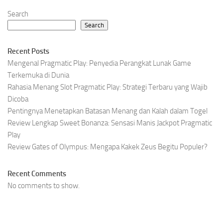
Search
Search
Recent Posts
Mengenal Pragmatic Play: Penyedia Perangkat Lunak Game
Terkemuka di Dunia
Rahasia Menang Slot Pragmatic Play: Strategi Terbaru yang Wajib
Dicoba
Pentingnya Menetapkan Batasan Menang dan Kalah dalam Togel
Review Lengkap Sweet Bonanza: Sensasi Manis Jackpot Pragmatic
Play
Review Gates of Olympus: Mengapa Kakek Zeus Begitu Populer?
Recent Comments
No comments to show.