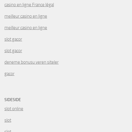
casino en ligne France légal
meilleur casino en ligne
meilleur casino en ligne
slot gacor
slot gacor
deneme bonusu veren siteler
gacor
SIDESIDE
slot online
slot
slot