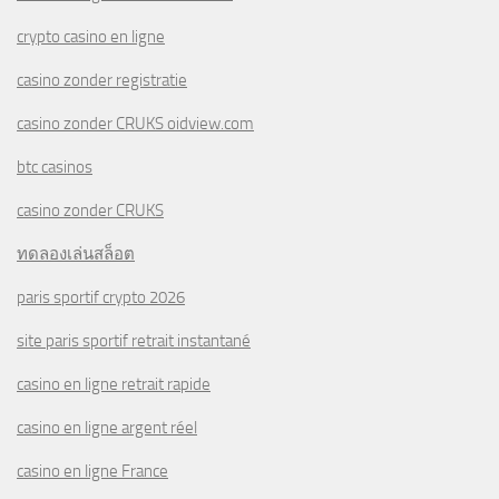
crypto casino en ligne
casino zonder registratie
casino zonder CRUKS oidview.com
btc casinos
casino zonder CRUKS
ทดลองเล่นสล็อต
paris sportif crypto 2026
site paris sportif retrait instantané
casino en ligne retrait rapide
casino en ligne argent réel
casino en ligne France