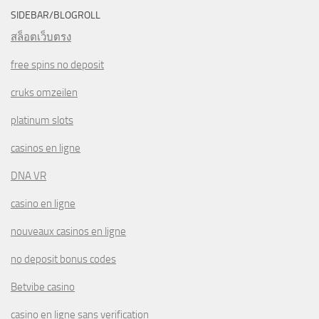
SIDEBAR/BLOGROLL
สล็อตเว็บตรง
free spins no deposit
cruks omzeilen
platinum slots
casinos en ligne
DNA VR
casino en ligne
nouveaux casinos en ligne
no deposit bonus codes
Betvibe casino
casino en ligne sans verification