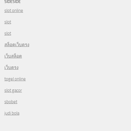
SIDESIDE
slot online
slot
slot
สล็อตเว็บตรง
เว็บสล็อต
เว็บตรง
togel online
slot gacor
sbobet
judi bola