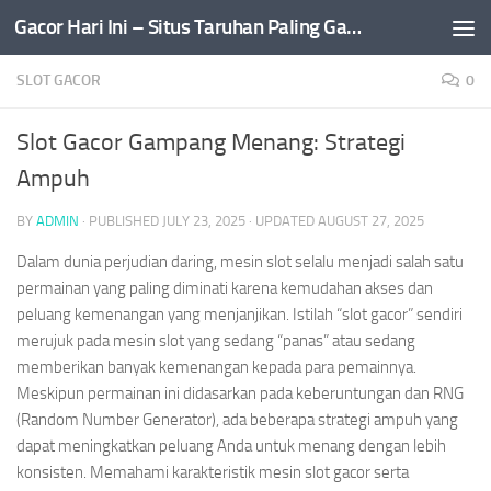
Gacor Hari Ini – Situs Taruhan Paling Gacor
Skip to content
SLOT GACOR
0
Slot Gacor Gampang Menang: Strategi
Ampuh
BY
ADMIN
· PUBLISHED
JULY 23, 2025
· UPDATED
AUGUST 27, 2025
Dalam dunia perjudian daring, mesin slot selalu menjadi salah satu
permainan yang paling diminati karena kemudahan akses dan
peluang kemenangan yang menjanjikan. Istilah “slot gacor” sendiri
merujuk pada mesin slot yang sedang “panas” atau sedang
memberikan banyak kemenangan kepada para pemainnya.
Meskipun permainan ini didasarkan pada keberuntungan dan RNG
(Random Number Generator), ada beberapa strategi ampuh yang
dapat meningkatkan peluang Anda untuk menang dengan lebih
konsisten. Memahami karakteristik mesin slot gacor serta