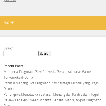
MORE
Search
Search
Recent Posts
Mengenal Pragmatic Play: Penyedia Perangkat Lunak Game
Terkemuka di Dunia
Rahasia Menang Slot Pragmatic Play: Strategi Terbaru yang Wajib
Dicoba
Pentingnya Menetapkan Batasan Menang dan Kalah dalam Togel
Review Lengkap Sweet Bonanza: Sensasi Manis Jackpot Pragmatic
Play