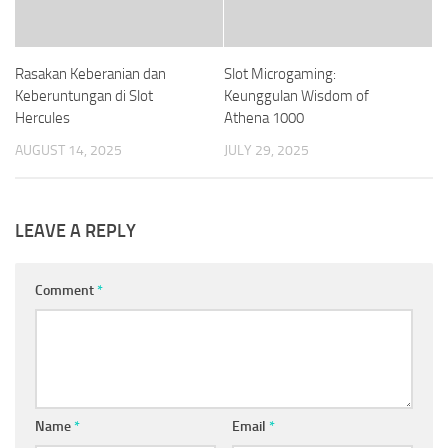
Rasakan Keberanian dan
Slot Microgaming:
Keberuntungan di Slot
Keunggulan Wisdom of
Hercules
Athena 1000
AUGUST 14, 2025
JULY 29, 2025
LEAVE A REPLY
Comment
*
Name
*
Email
*