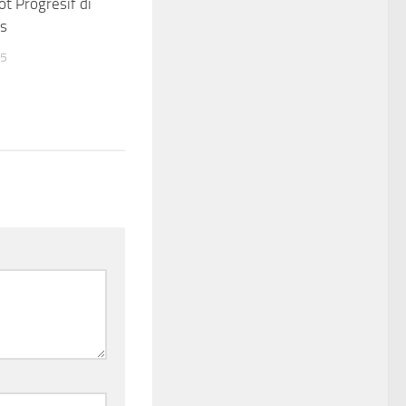
ot Progresif di
s
25