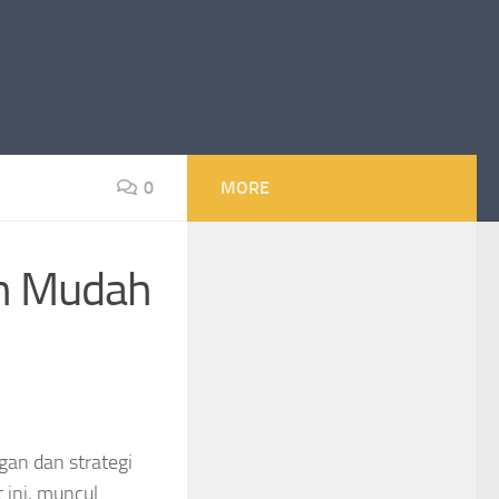
0
MORE
ih Mudah
gan dan strategi
ini, muncul