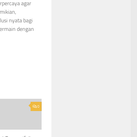
erpercaya agar
mikian,
lusi nyata bagi
bermain dengan
0