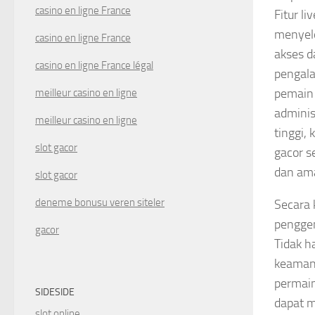
casino en ligne France
Fitur l
menyele
casino en ligne France
akses d
casino en ligne France légal
pengal
pemain 
meilleur casino en ligne
adminis
meilleur casino en ligne
tinggi,
slot gacor
gacor s
dan ama
slot gacor
deneme bonusu veren siteler
Secara 
penggem
gacor
Tidak h
keaman
permain
SIDESIDE
dapat m
slot online