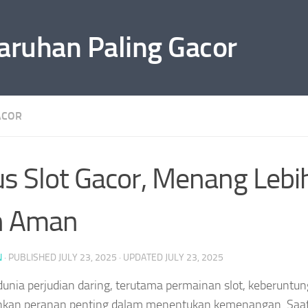
Taruhan Paling Gacor
ACOR
us Slot Gacor, Menang Leb
n Aman
N
· PUBLISHED
JULY 23, 2025
· UPDATED
JULY 23, 2025
unia perjudian daring, terutama permainan slot, keberuntun
kan peranan penting dalam menentukan kemenangan. Saat 