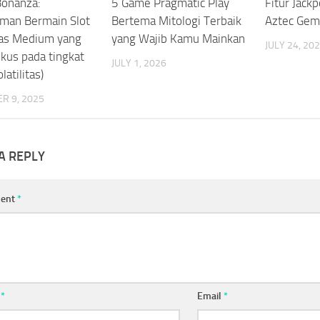
onanza:
5 Game Pragmatic Play
Fitur Jackp
man Bermain Slot
Bertema Mitologi Terbaik
Aztec Gem
itas Medium yang
yang Wajib Kamu Mainkan
JULY 24, 20
okus pada tingkat
JULY 1, 2026
latilitas)
R 9, 2025
A REPLY
ent
*
e
*
Email
*