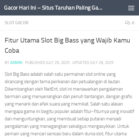
Gacor Hari Ini – Situs Taruhan Paling Gacor
Skip to content
SLOT GACOR
0
Fitur Utama Slot Big Bass yang Wajib Kamu
Coba
BY
ADMIN
· PUBLISHED
JULY 29, 2025
· UPDATED
JULY 29, 2025
Slot Big Bass adalah salah satu permainan slot online yang
dirancang dengan tema perikanan dan petualangan di lautan.
Dikembangkan oleh NetEnt, slot ini menawarkan pengalaman
bermain yang menyenangkan dan penuh tantangan, dengan grafis
yang menarik dan efek suara yang memikat. Salah satu alasan
mengapa game ini begitu populer adalah fitur-fiturnya yang inovatif
dan menguntungkan, yang membuat setiap putaran menjadi
pengalaman yang menegangkan sekaligus mengasyikkan. Untuk
pemain yang mencari sensasi baru dalam dunia slot, fitur utama