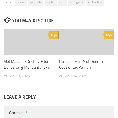
Tags:
casino
judi bola
sbobet
slot
slot gacor
slot online
YOU MAY ALSO LIKE...
0
0
Slot Madame Destiny: Fitur
Panduan Main Slot Queen of
Bonus yang Menguntungkan
Gods untuk Pemula
AUGUST 9, 2025
AUGUST 14, 2025
LEAVE A REPLY
Comment
*