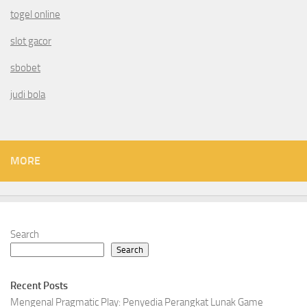
togel online
slot gacor
sbobet
judi bola
MORE
Search
Search
Recent Posts
Mengenal Pragmatic Play: Penyedia Perangkat Lunak Game