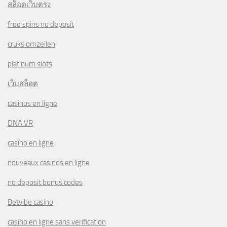
สล็อตเว็บตรง
free spins no deposit
cruks omzeilen
platinum slots
เว็บสล็อต
casinos en ligne
DNA VR
casino en ligne
nouveaux casinos en ligne
no deposit bonus codes
Betvibe casino
casino en ligne sans verification