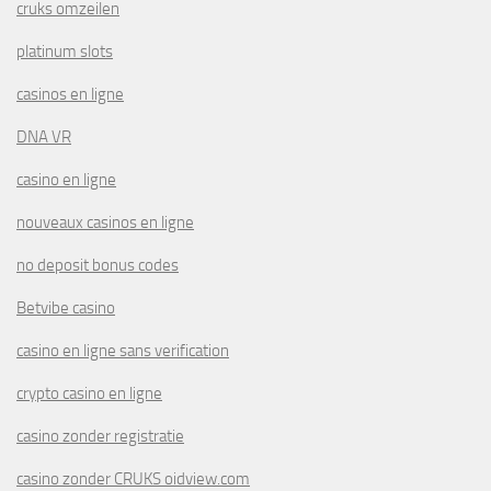
cruks omzeilen
platinum slots
casinos en ligne
DNA VR
casino en ligne
nouveaux casinos en ligne
no deposit bonus codes
Betvibe casino
casino en ligne sans verification
crypto casino en ligne
casino zonder registratie
casino zonder CRUKS oidview.com