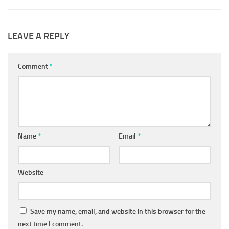
LEAVE A REPLY
Comment
*
Name
*
Email
*
Website
Save my name, email, and website in this browser for the
next time I comment.