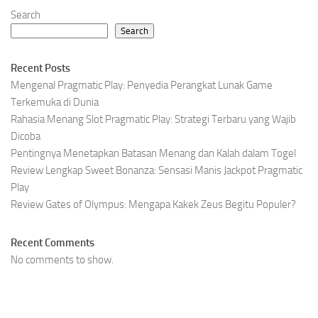
Search
Search
Recent Posts
Mengenal Pragmatic Play: Penyedia Perangkat Lunak Game
Terkemuka di Dunia
Rahasia Menang Slot Pragmatic Play: Strategi Terbaru yang Wajib
Dicoba
Pentingnya Menetapkan Batasan Menang dan Kalah dalam Togel
Review Lengkap Sweet Bonanza: Sensasi Manis Jackpot Pragmatic
Play
Review Gates of Olympus: Mengapa Kakek Zeus Begitu Populer?
Recent Comments
No comments to show.