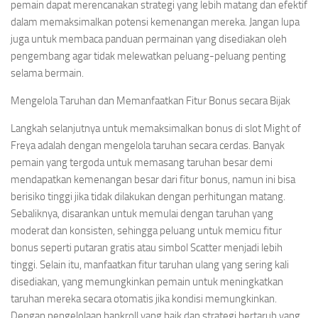
pemain dapat merencanakan strategi yang lebih matang dan efektif
dalam memaksimalkan potensi kemenangan mereka. Jangan lupa
juga untuk membaca panduan permainan yang disediakan oleh
pengembang agar tidak melewatkan peluang-peluang penting
selama bermain.
Mengelola Taruhan dan Memanfaatkan Fitur Bonus secara Bijak
Langkah selanjutnya untuk memaksimalkan bonus di slot Might of
Freya adalah dengan mengelola taruhan secara cerdas. Banyak
pemain yang tergoda untuk memasang taruhan besar demi
mendapatkan kemenangan besar dari fitur bonus, namun ini bisa
berisiko tinggi jika tidak dilakukan dengan perhitungan matang.
Sebaliknya, disarankan untuk memulai dengan taruhan yang
moderat dan konsisten, sehingga peluang untuk memicu fitur
bonus seperti putaran gratis atau simbol Scatter menjadi lebih
tinggi. Selain itu, manfaatkan fitur taruhan ulang yang sering kali
disediakan, yang memungkinkan pemain untuk meningkatkan
taruhan mereka secara otomatis jika kondisi memungkinkan.
Dengan pengelolaan bankroll yang baik dan strategi bertaruh yang