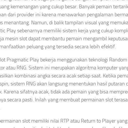
uang kemenangan yang cukup besar. Banyak pemain tertar
an dari provider ini karena menawarkan pengalaman berma
us menantang. Namun, di balik tampilan visual yang memuka
ic Play sebenarnya memiliki sistem kerja yang cukup kom
rja mesin slot dapat membantu pemain mengambil keputusan
anfaatkan peluang yang tersedia secara lebih efektif.
lot Pragmatic Play bekerja menggunakan teknologi Rando
or atau RNG. Sistem ini merupakan algoritma komputer yan
ilkan kombinasi angka secara acak setiap saat. Ketika pe
spin, sistem RNG akan langsung menentukan hasil putaran 
ik. Karena sifatnya acak, tidak ada pemain yang bisa mempred
nya secara pasti. Inilah yang membuat permainan slot terasa
.
permainan slot memiliki nilai RTP atau Return to Player yan