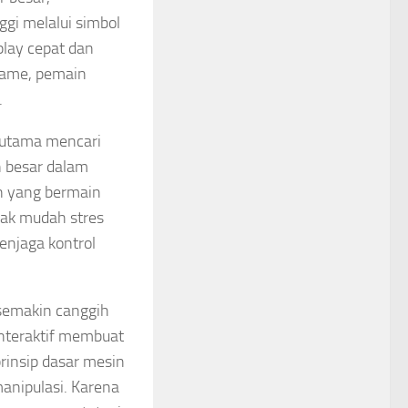
gi melalui simbol
play cepat dan
game, pemain
.
a utama mencari
 besar dalam
in yang bermain
dak mudah stres
menjaga kontrol
semakin canggih
r interaktif membuat
rinsip dasar mesin
manipulasi. Karena