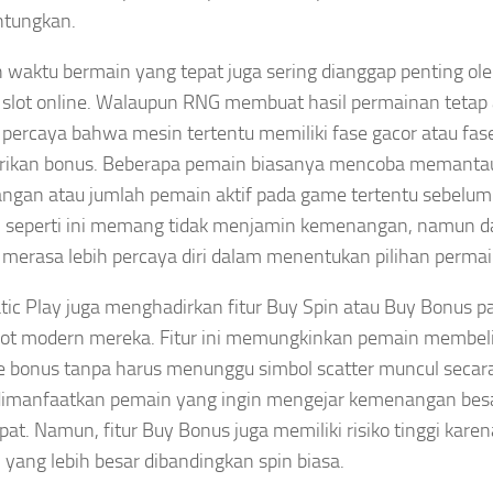
tungkan.
 waktu bermain yang tepat juga sering dianggap penting ol
slot online. Walaupun RNG membuat hasil permainan tetap 
percaya bahwa mesin tertentu memiliki fase gacor atau fas
ikan bonus. Beberapa pemain biasanya mencoba memantau
gan atau jumlah pemain aktif pada game tertentu sebelum
gi seperti ini memang tidak menjamin kemenangan, namun 
merasa lebih percaya diri dalam menentukan pilihan perma
ic Play juga menghadirkan fitur Buy Spin atau Buy Bonus p
ot modern mereka. Fitur ini memungkinkan pemain membeli
 bonus tanpa harus menunggu simbol scatter muncul secara 
dimanfaatkan pemain yang ingin mengejar kemenangan bes
epat. Namun, fitur Buy Bonus juga memiliki risiko tinggi ka
 yang lebih besar dibandingkan spin biasa.