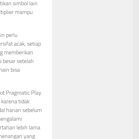
ikan simbol lain
tiplier mampu
n perlu
sifat acak, setiap
ung memberikan
s besar setelah
main bisa
ot Pragmatic Play.
 karena tidak
al harian sebelum
mengalami
rtahan lebih lama
emenangan yang