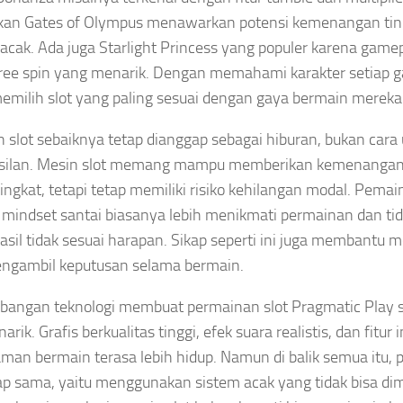
an Gates of Olympus menawarkan potensi kemenangan ting
 acak. Ada juga Starlight Princess yang populer karena game
ree spin yang menarik. Dengan memahami karakter setiap 
emilih slot yang paling sesuai dengan gaya bermain mereka
 slot sebaiknya tetap dianggap sebagai hiburan, bukan car
silan. Mesin slot memang mampu memberikan kemenangan
ingkat, tetapi tetap memiliki risiko kehilangan modal. Pema
mindset santai biasanya lebih menikmati permainan dan ti
hasil tidak sesuai harapan. Sikap seperti ini juga membantu 
ngambil keputusan selama bermain.
angan teknologi membuat permainan slot Pragmatic Play 
rik. Grafis berkualitas tinggi, efek suara realistis, dan fitu
man bermain terasa lebih hidup. Namun di balik semua itu, p
tap sama, yaitu menggunakan sistem acak yang tidak bisa di