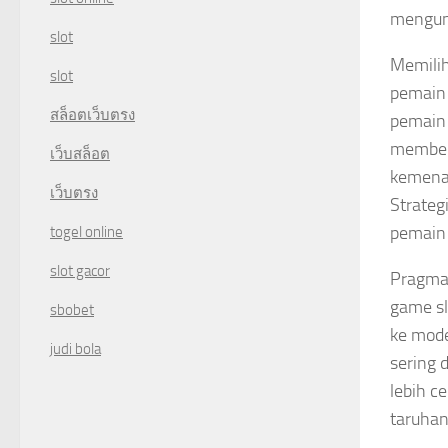
mengun
slot
Memilih
slot
pemain 
สล็อตเว็บตรง
pemain 
member
เว็บสล็อต
kemenan
เว็บตรง
Strate
pemain 
togel online
slot gacor
Pragmat
game sl
sbobet
ke mode
judi bola
sering 
lebih c
taruhan