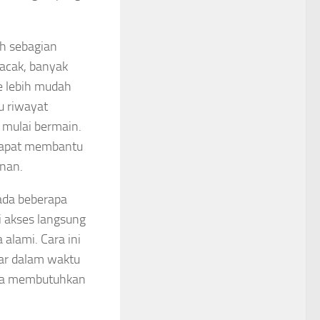
eh sebagian
acak, banyak
e lebih mudah
 riwayat
 mulai bermain.
dapat membantu
inan.
ada beberapa
 akses langsung
alami. Cara ini
ar dalam waktu
rena membutuhkan