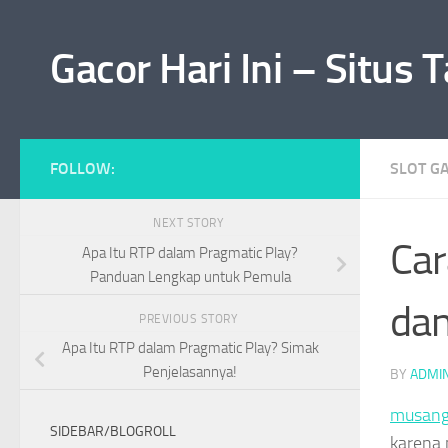
Skip to content
Gacor Hari Ini – Situs 
FOLLOW:
SLOT G
NEXT STORY
Car
Apa Itu RTP dalam Pragmatic Play?
Panduan Lengkap untuk Pemula
da
PREVIOUS STORY
Apa Itu RTP dalam Pragmatic Play? Simak
Penjelasannya!
BY
ADMI
musang
SIDEBAR/BLOGROLL
karena 