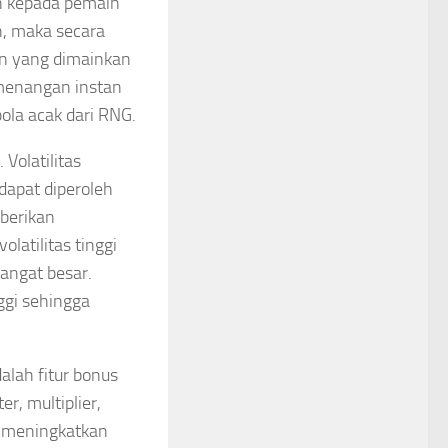
an kepada pemain
n, maka secara
an yang dimainkan
emenangan instan
ola acak dari RNG.
 Volatilitas
apat diperoleh
mberikan
olatilitas tinggi
angat besar.
ggi sehingga
alah fitur bonus
r, multiplier,
k meningkatkan