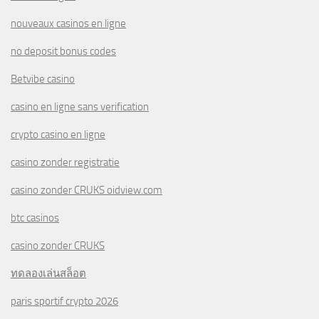
nouveaux casinos en ligne
no deposit bonus codes
Betvibe casino
casino en ligne sans verification
crypto casino en ligne
casino zonder registratie
casino zonder CRUKS oidview.com
btc casinos
casino zonder CRUKS
ทดลองเล่นสล็อต
paris sportif crypto 2026